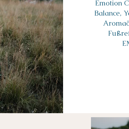
Emotion C
Balance, Y
Aromaöl
Fußre
E