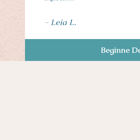
- Leia L.
Beginne De