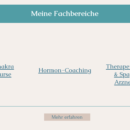
Meine Fachbereiche
hakra
Therape
Hormon-Coaching
urse
& Spa
Arzne
Mehr erfahren