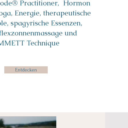
ode® Practitioner, Hormon
oga, Energie, therapeutische
e, spagyrische Essenzen,
flexzonnenmassage und
MMETT Technique
Entdecken